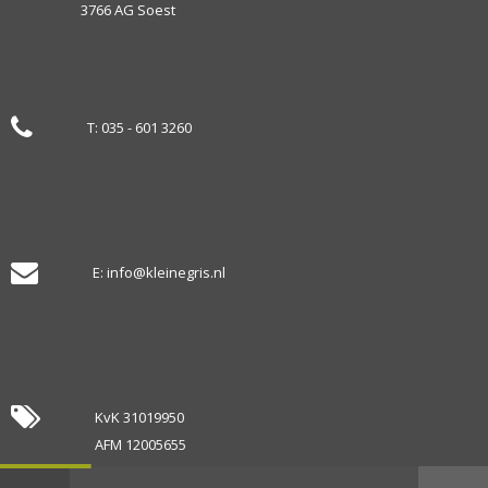
3766 AG Soest
T:
035 - 601 3260
E:
info@kleinegris.nl
KvK 31019950
AFM 12005655
KiFid 300.002937