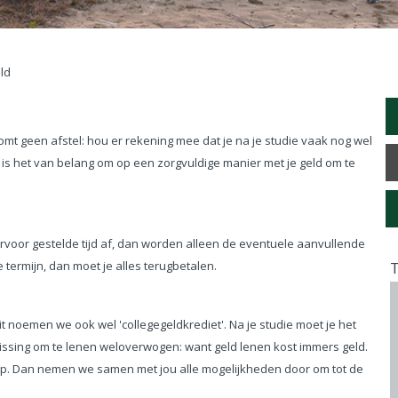
ld
 komt geen afstel: hou er rekening mee dat je na je studie vaak nog wel
t is het van belang om op een zorgvuldige manier met je geld om te
arvoor gestelde tijd af, dan worden alleen de eventuele aanvullende
 termijn, dan moet je alles terugbetalen.
T
it noemen we ook wel 'collegegeldkrediet'. Na je studie moet je het
issing om te lenen weloverwogen: want geld lenen kost immers geld.
op. Dan nemen we samen met jou alle mogelijkheden door om tot de