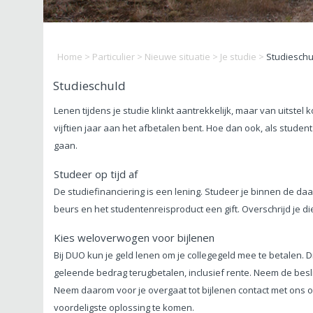
Home
>
Particulier
>
Nieuwe situatie
>
Je studie
>
Studieschu
Studieschuld
Lenen tijdens je studie klinkt aantrekkelijk, maar van uitstel
vijftien jaar aan het afbetalen bent. Hoe dan ook, als studen
gaan.
Studeer op tijd af
De studiefinanciering is een lening. Studeer je binnen de da
beurs en het studentenreisproduct een gift. Overschrijd je die
Kies weloverwogen voor bijlenen
Bij DUO kun je geld lenen om je collegegeld mee te betalen. D
geleende bedrag terugbetalen, inclusief rente. Neem de besl
Neem daarom voor je overgaat tot bijlenen contact met ons 
voordeligste oplossing te komen.