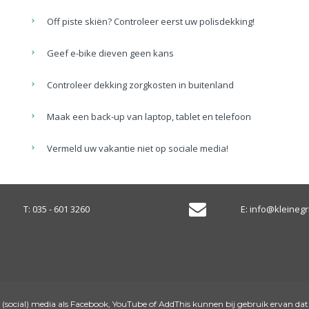
Off piste skiën? Controleer eerst uw polisdekking!
Geef e-bike dieven geen kans
Controleer dekking zorgkosten in buitenland
Maak een back-up van laptop, tablet en telefoon
Vermeld uw vakantie niet op sociale media!
T:
035 - 601 3260
E:
info@kleinegri
 (social) media als Facebook, YouTube of AddThis kunnen bij gebruik ervan dat