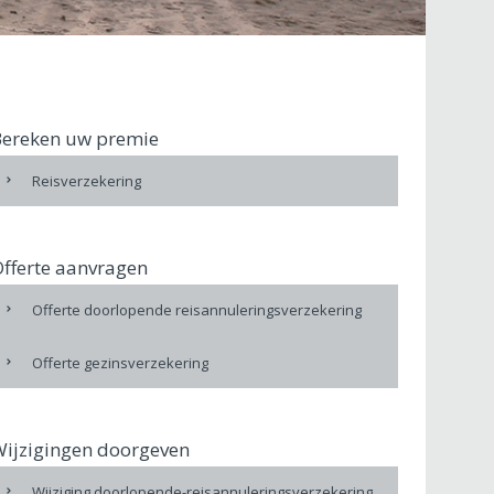
ereken uw premie
Reisverzekering
fferte aanvragen
Offerte doorlopende reisannuleringsverzekering
Offerte gezinsverzekering
ijzigingen doorgeven
Wijziging doorlopende-reisannuleringsverzekering