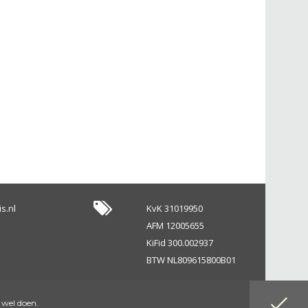
s.nl
KvK 31019950
AFM 12005655
KiFid 300.002937
BTW NL809615800B01
 wel doen.
Website by DenK Internet Solutions