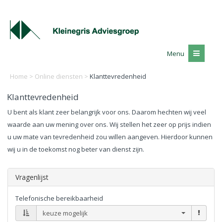
Menu
Home
>
Online diensten
>
Klanttevredenheid
Klanttevredenheid