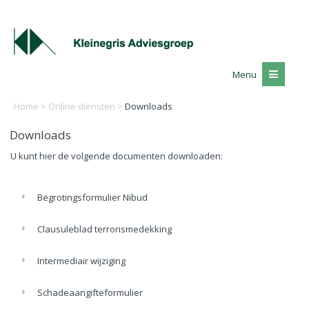
Menu
Home
>
Online diensten
>
Downloads
Downloads
U kunt hier de volgende documenten downloaden:
Begrotingsformulier Nibud
Clausuleblad terrorismedekking
Intermediair wijziging
Schadeaangifteformulier