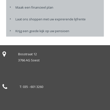
Maak een financieel plan
Laat ons shoppen met uw expirerende lijfrente
Krijg een goede kijk op uw pensioen
Bosstraat 12
3766 AG Soest
T:
035 - 601 3260