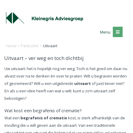
Menu
Home
>
Particulier
>
Uitvaart
Uitvaart – ver weg en toch dichtbij
Uw uitvaart: het is hopelijk nog ver weg. Toch is het goed om daar nu
alvast over na te denken én over te praten. Wilt u begraven worden
of gecremeerd? Wilt u een uitgebreide
uitvaart
of juist liever niet?
En als u een idee heeft van wat u wilt: kunt u zo’n uitvaart zelf
bekostigen?
Wat kost een begrafenis of crematie?
Wat een
begrafenis of crematie
kost, is sterk afhankelijk van de
invulling die u wilt geven aan de uitvaart. Van een traditionele
uitvaart tot een uitvaart die helemaal in uw eigen stijl is: wij rekenen