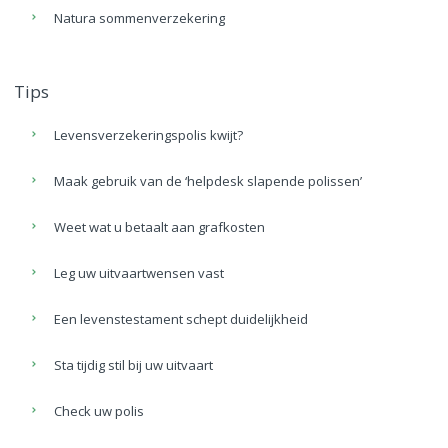
Natura sommenverzekering
Tips
Levensverzekeringspolis kwijt?
Maak gebruik van de ‘helpdesk slapende polissen’
Weet wat u betaalt aan grafkosten
Leg uw uitvaartwensen vast
Een levenstestament schept duidelijkheid
Sta tijdig stil bij uw uitvaart
Check uw polis