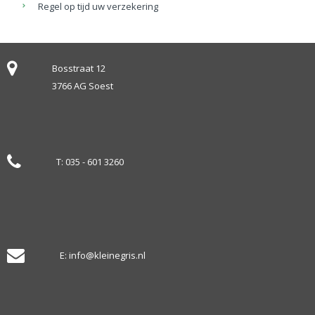
Regel op tijd uw verzekering
Bosstraat 12
3766 AG Soest
T:
035 - 601 3260
E:
info@kleinegris.nl