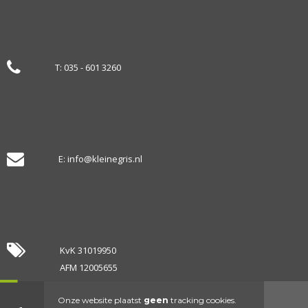
T:
035 - 601 3260
E:
info@kleinegris.nl
KvK 31019950
AFM 12005655
KiFid 300.002937
Onze website plaatst
geen
tracking cookies.
BTW NL809615800B01