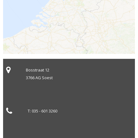
Bosstraat 12
3766 AG Soest
T:
035 - 601 3260