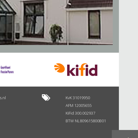
s.nl
KvK 31019950
AFM 12005655
KiFid 300.002937
BTW NL809615800B01