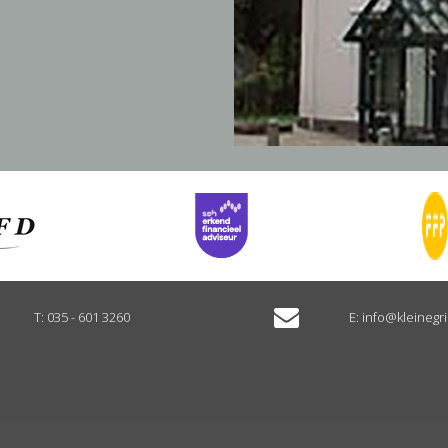
T:
035 - 601 3260
E:
info@kleinegri