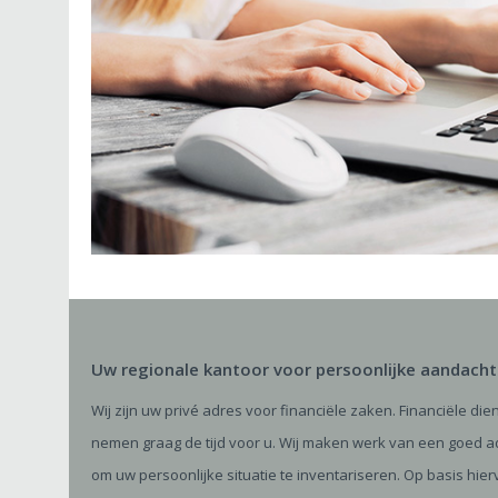
Uw regionale kantoor voor persoonlijke aandacht
Wij zijn uw privé adres voor financiële zaken. Financiële di
nemen graag de tijd voor u. Wij maken werk van een goed ad
om uw persoonlijke situatie te inventariseren. Op basis hie