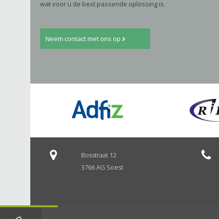
wat voor u de best passende oplossing is.
Neem contact met ons op
Bosstraat 12
3766 AG Soest